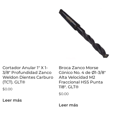
Cortador Anular 1″ X 1-
Broca Zanco Morse
3/8″ Profundidad Zanco
Cónico No. 4 de Ø1-3/8″
Weldon Dientes Carburo
Alta Velocidad M2
(TCT). GLT®
Fraccional HSS Punta
118°. GLT®
$
0.00
$
0.00
Leer más
Leer más