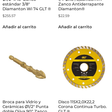
estándar 3/8″
Zanco Antiderrapante
Diamanton Wi 74 GLT ®
Diamanton®
$
255.57
$
22.59
Añadir al carrito
Añadir al carrito
Broca para Vidrio y
Disco 115X2,0X22,2
Cerámicas Ø1/2″ Punta
Corona Continua Turbo.
doble Ojiva 90º Zanco
GLT ®