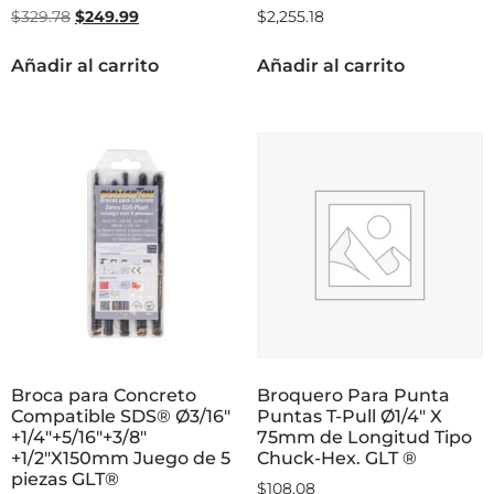
$
329.78
$
249.99
$
2,255.18
Añadir al carrito
Añadir al carrito
Broca para Concreto
Broquero Para Punta
Compatible SDS® Ø3/16″
Puntas T-Pull Ø1/4″ X
+1/4″+5/16″+3/8″
75mm de Longitud Tipo
+1/2″X150mm Juego de 5
Chuck-Hex. GLT ®
piezas GLT®
$
108.08